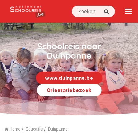
Schoolreis naar
Duinpanne
www.duinpanne.be
Orientatiebezoek
Home
Educatie
Duinpanne