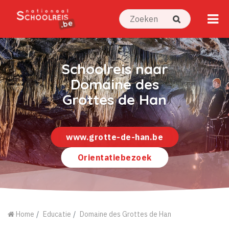
Schoolreis naar
Domaine des
Grottes de Han
www.grotte-de-han.be
Orientatiebezoek
Home
Educatie
Domaine des Grottes de Han