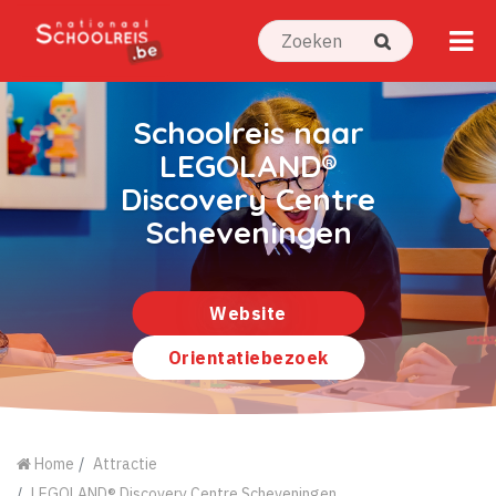
Schoolreis naar
LEGOLAND®
Discovery Centre
Scheveningen
Website
Orientatiebezoek
Home
Attractie
LEGOLAND® Discovery Centre Scheveningen